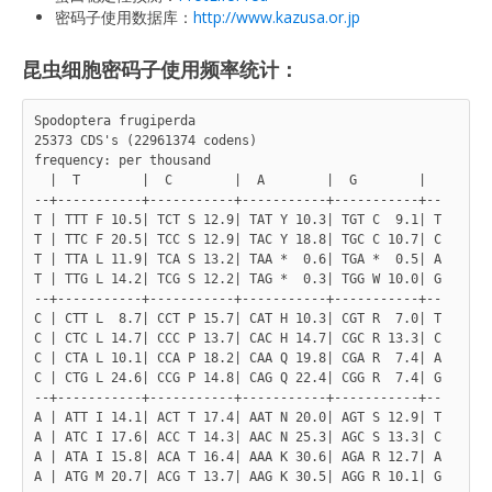
密码子使用数据库：
http://www.kazusa.or.jp
昆虫细胞密码子使用频率统计：
Spodoptera frugiperda

25373 CDS's (22961374 codens)

frequency: per thousand

  |  T        |  C        |  A        |  G        |

--+-----------+-----------+-----------+-----------+--

T | TTT F 10.5| TCT S 12.9| TAT Y 10.3| TGT C  9.1| T

T | TTC F 20.5| TCC S 12.9| TAC Y 18.8| TGC C 10.7| C

T | TTA L 11.9| TCA S 13.2| TAA *  0.6| TGA *  0.5| A

T | TTG L 14.2| TCG S 12.2| TAG *  0.3| TGG W 10.0| G

--+-----------+-----------+-----------+-----------+--

C | CTT L  8.7| CCT P 15.7| CAT H 10.3| CGT R  7.0| T

C | CTC L 14.7| CCC P 13.7| CAC H 14.7| CGC R 13.3| C

C | CTA L 10.1| CCA P 18.2| CAA Q 19.8| CGA R  7.4| A

C | CTG L 24.6| CCG P 14.8| CAG Q 22.4| CGG R  7.4| G

--+-----------+-----------+-----------+-----------+--

A | ATT I 14.1| ACT T 17.4| AAT N 20.0| AGT S 12.9| T

A | ATC I 17.6| ACC T 14.3| AAC N 25.3| AGC S 13.3| C

A | ATA I 15.8| ACA T 16.4| AAA K 30.6| AGA R 12.7| A

A | ATG M 20.7| ACG T 13.7| AAG K 30.5| AGG R 10.1| G
