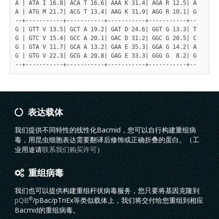
A | ATA I 16.8| ACA T 16.6| AAA K 31.4| AGA R 12.5| A

A | ATG M 21.7| ACG T 13.4| AAG K 31.9| AGG R 10.1| G

--+-----------+-----------+-----------+-----------+--

G | GTT V 13.5| GCT A 19.2| GAT D 24.6| GGT G 13.3| T

G | GTC V 15.4| GCC A 20.1| GAC D 31.2| GGC G 20.5| C

G | GTA V 11.7| GCA A 13.2| GAA E 35.3| GGA G 14.2| A

G | GTG V 22.3| GCG A 20.8| GAG E 33.3| GGG G  8.2| G

表达载体
我们提供不同特性的线性化Bacmid，您可以自行构建重组病
毒，用昆虫细胞表达需要翻译后修饰或正确折叠的蛋白。（工
业用途请
联系我们
购买许可
）
重组病毒
我们也可以提供构建重组杆状病毒服务，您只要将基因克隆到
®
pQB
/pBac/pTriEx等类似载体上，我们将交付给您重组到相应
Bacmid的重组病毒。