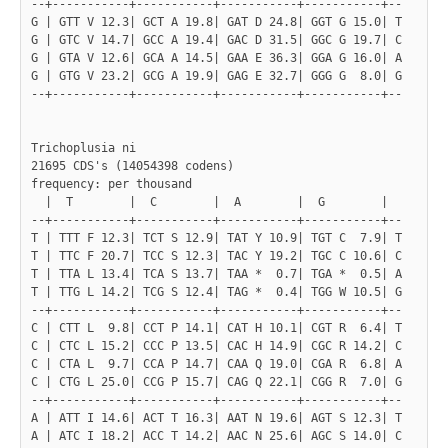
--+-----------+-----------+-----------+-----------+--

G | GTT V 12.3| GCT A 19.8| GAT D 24.8| GGT G 15.0| T

G | GTC V 14.7| GCC A 19.4| GAC D 31.5| GGC G 19.7| C

G | GTA V 12.6| GCA A 14.5| GAA E 36.3| GGA G 16.0| A

G | GTG V 23.2| GCG A 19.9| GAG E 32.7| GGG G  8.0| G

--+-----------+-----------+-----------+-----------+--

Trichoplusia ni

21695 CDS's (14054398 codens)

frequency: per thousand

  |  T        |  C        |  A        |  G        |

--+-----------+-----------+-----------+-----------+--

T | TTT F 12.3| TCT S 12.9| TAT Y 10.9| TGT C  7.9| T

T | TTC F 20.7| TCC S 12.3| TAC Y 19.2| TGC C 10.6| C

T | TTA L 13.4| TCA S 13.7| TAA *  0.7| TGA *  0.5| A

T | TTG L 14.2| TCG S 12.4| TAG *  0.4| TGG W 10.5| G

--+-----------+-----------+-----------+-----------+--

C | CTT L  9.8| CCT P 14.1| CAT H 10.1| CGT R  6.4| T

C | CTC L 15.2| CCC P 13.5| CAC H 14.9| CGC R 14.2| C

C | CTA L  9.7| CCA P 14.7| CAA Q 19.0| CGA R  6.8| A

C | CTG L 25.0| CCG P 15.7| CAG Q 22.1| CGG R  7.0| G

--+-----------+-----------+-----------+-----------+--

A | ATT I 14.6| ACT T 16.3| AAT N 19.6| AGT S 12.3| T

A | ATC I 18.2| ACC T 14.2| AAC N 25.6| AGC S 14.0| C
